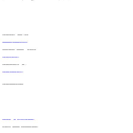
走進(jìn)合緣
合緣簡(jiǎn)介
2021版宣傳冊
董事長(cháng)致辭
合緣文化
合緣榮譽(yù)
公司大事記
合緣宣傳片
產(chǎn)品中心
農業(yè)種植系列
水產(chǎn)養殖系列