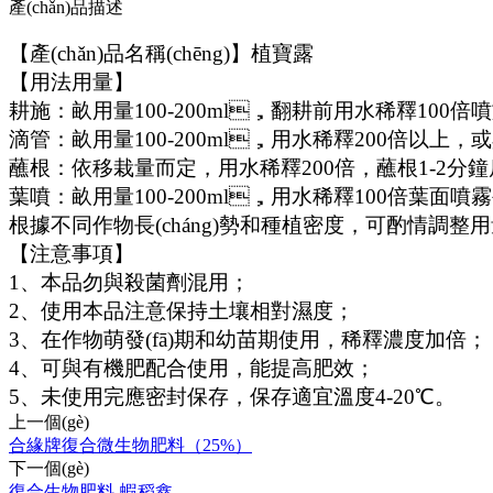
產(chǎn)品描述
【產(chǎn)品名稱(chēng)】植寶露
【用法用量】
耕施：畝用量100-200ml，翻耕前用水稀釋100倍噴施
滴管：畝用量100-200ml，用水稀釋200倍以上，或
蘸根：依移栽量而定，用水稀釋200倍，蘸根1-2分
葉噴：畝用量100-200ml，用水稀釋100倍葉面噴霧生長(c
根據不同作物長(cháng)勢和種植密度，可酌情調整
【注意事項】
1
、本品勿與殺菌劑混用；
2
、使用本品注意保持土壤相對濕度；
3
、在作物萌發(fā)期和幼苗期使用，稀釋濃度加倍；
4
、可與有機肥配合使用，能提高肥效；
5
、未使用完應密封保存，保存適宜溫度4-20℃。
上一個(gè)
合緣牌復合微生物肥料（25%）
下一個(gè)
復合生物肥料-蝦稻鑫