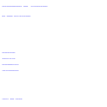
畜牧養殖及動(dòng)物保健系列
環(huán)境修復系列
新聞中心
合緣新聞
媒體資訊
合緣生物報
投資者公告
技術(shù)中心
技術(shù)文章