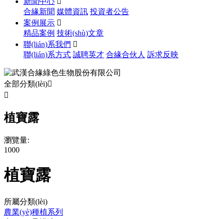
新聞中心

合緣新聞
媒體資訊
投資者公告
案例展示

精品案例
技術(shù)文章
聯(lián)系我們

聯(lián)系方式
誠聘英才
合緣合伙人
訴求反映
全部分類(lèi)


植寶露
瀏覽量:
1000
植寶露
所屬分類(lèi)
農業(yè)種植系列