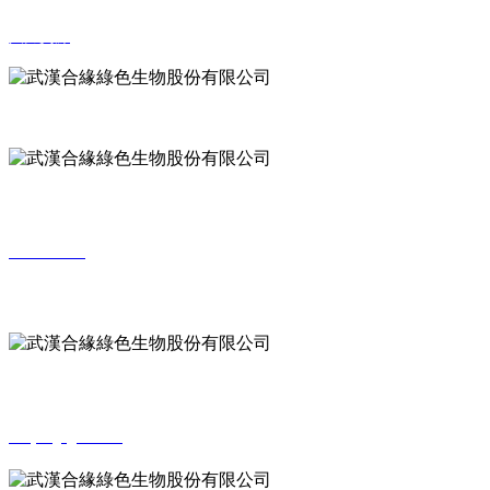
人力資源
微信公眾號
公司電話(huà)：
027-
87228242
唐女士18571600397 徐女士15972990082
公司郵箱：
whhyswgs@163.com