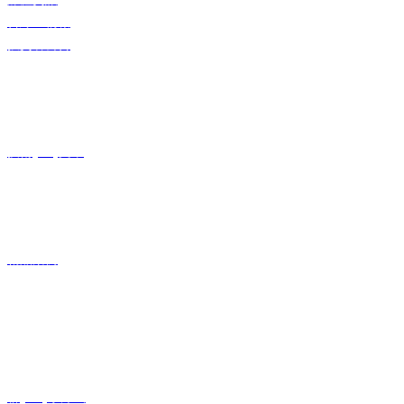
合緣生物報
投資者公告
技術(shù)中心
技術(shù)文章
案例展示
精品案例
聯(lián)系我們
聯(lián)系方式