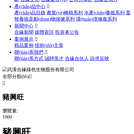
產(chǎn)品中心

產(chǎn)品目錄
農業(yè)種植系列
水產(chǎn)養殖系列
畜
牧養殖及動(dòng)物保健系列
環(huán)境修復系列
新聞中心

合緣新聞
媒體資訊
投資者公告
案例展示

精品案例
技術(shù)文章
聯(lián)系我們

聯(lián)系方式
誠聘英才
合緣合伙人
訴求反映
全部分類(lèi)


豬興旺
瀏覽量:
1000
豬興旺